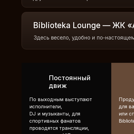
Biblioteka Lounge — ЖК 
Здесь весело, удобно и по-настояще
Постоянный
движ
По выходным выступают
Проду
исполнители,
для в
DJ и музыканты, для
или с
спортивных фанатов
Biblio
проводятся трансляции,