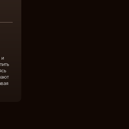
 и
пить
ясь
пают
авая
.