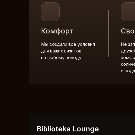
Комфорт
Сво
Мы создали все условия
Не за
для ваших визитов
друзе
по любому поводу.
комфо
колич
с под
Biblioteka Lounge