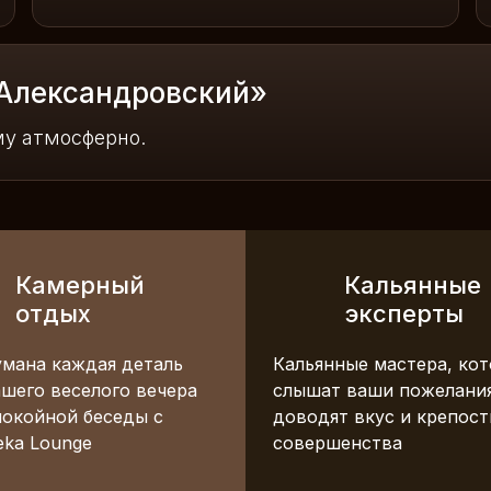
«Александровский»
му атмосферно.
Камерный
Кальянные
отдых
эксперты
мана каждая деталь
Кальянные мастера, ко
ашего веселого вечера
слышат ваши пожелани
покойной беседы с
доводят вкус и крепост
teka Lounge
совершенства